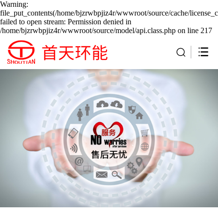
Warning:
file_put_contents(/home/bjzrwbpjiz4r/wwwroot/source/cache/license_c
failed to open stream: Permission denied in
/home/bjzrwbpjiz4r/wwwroot/source/model/api.class.php on line 217